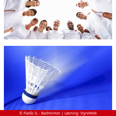
© Flatås IL - Badminton | Løsning:
StyreWeb