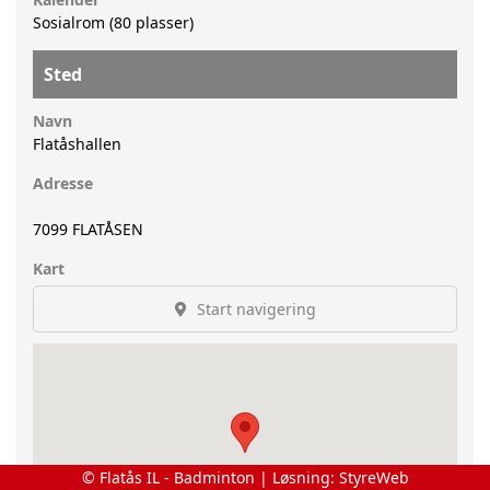
Sosialrom (80 plasser)
Sted
Navn
Flatåshallen
Adresse
7099
FLATÅSEN
Kart
Start navigering
© Flatås IL - Badminton | Løsning:
StyreWeb