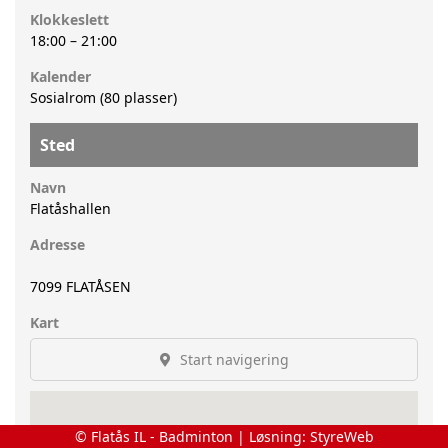
Klokkeslett
18:00
–
21:00
Kalender
Sosialrom (80 plasser)
Sted
Navn
Flatåshallen
Adresse
7099
FLATÅSEN
Kart
Start navigering
© Flatås IL - Badminton | Løsning:
StyreWeb