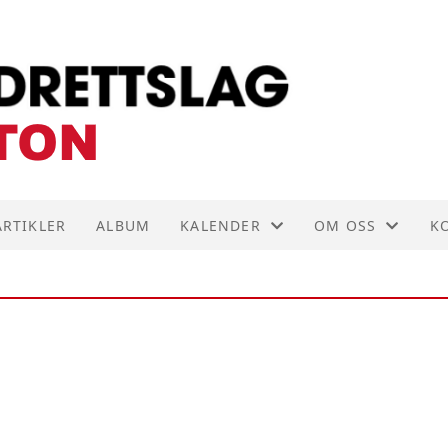
ARTIKLER
ALBUM
KALENDER
OM OSS
K
KALENDER
AKTIVITETER
K
LISTE
VEDTEKTER
S
HISTORIE
B